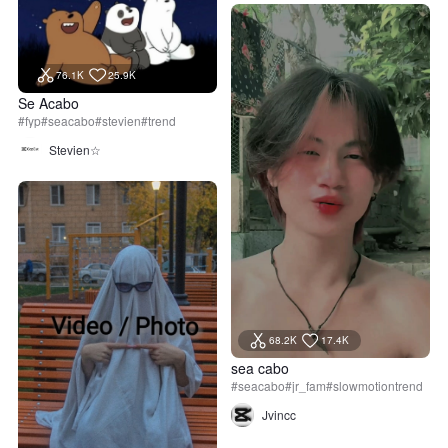
76.1K
25.9K
Se Acabo
#fyp#seacabo#stevien#trend
Stevien☆
68.2K
17.4K
sea cabo
#seacabo#jr_fam#slowmotiontrend
Jvincc