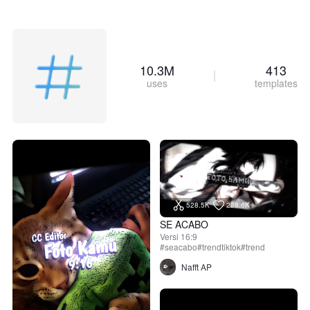
10.3M
413
uses
templates
528.5K
228.8K
SE ACABO
Versi 16:9
#seacabo#trendtiktok#trend
Nafft AP