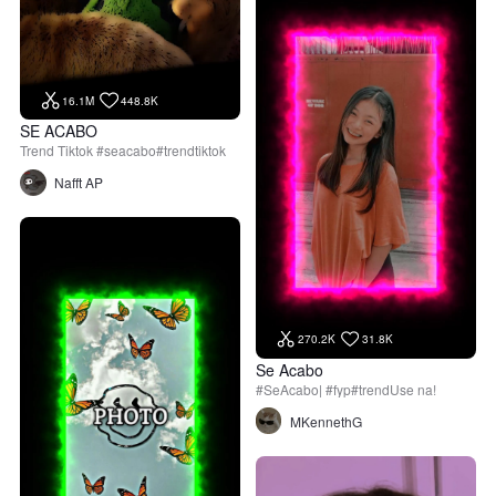
16.1M
448.8K
SE ACABO
Trend Tiktok #seacabo#trendtiktok
Nafft AP
270.2K
31.8K
Se Acabo
#SeAcabo| #fyp#trendUse na!
MKennethG