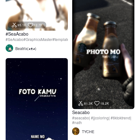
95.1K
12.7K
#SeaAcabo
#SeAcabo#GraphicsMaster#template#mike_ell#trend
Beatrix(⁠◕⁠ᴥ⁠◕⁠)
81.3K
18.2K
Seacabo
#seacabo| #jjcoloring| #tiktoktrend|
#nath
TYCHE