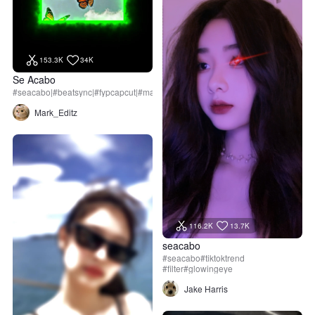
153.3K
34K
Se Acabo
#seacabo|#beatsync|#fypcapcut|#mark_editz|#trend
Mark_Editz
116.2K
13.7K
seacabo
#seacabo#tiktoktrend
#filter#glowingeye
Jake Harris